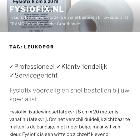
Ga
FYSIOFIX.NL
naar
Fysiofix bandages voordelig en snel bestellen bij uw specialist
de
FRAMO Sport Medische Groothandel
inhoud
TAG:
LEUKOPOR
✓Professioneel ✓Klantvriendelijk
✓Servicegericht
Fysiofix voordelig en snel bestellen bij uw
specialist
Fysiofix fixatiewindsel latexvrij 8 cm x 20 meter is
vanaf nu latexvrij. Om het verschil duidelijk zichtbaar te
maken is de bandage niet meer beige maar wit van
kleur. Fysiofix is een witte op zichzelf klevend