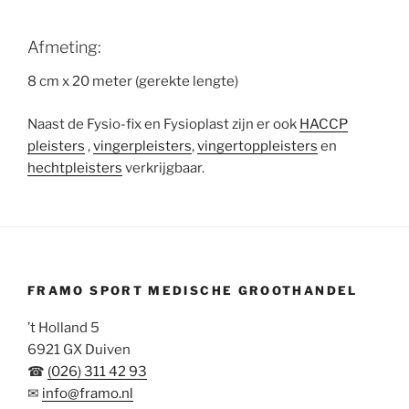
Afmeting:
8 cm x 20 meter (gerekte lengte)
Naast de Fysio-fix en Fysioplast zijn er ook
HACCP
pleisters
,
vingerpleisters
,
vingertoppleisters
en
hechtpleisters
verkrijgbaar.
FRAMO SPORT MEDISCHE GROOTHANDEL
’t Holland 5
6921 GX Duiven
☎
(026) 311 42 93
✉
info@framo.nl