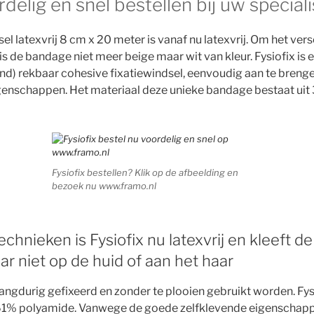
rdelig en snel bestellen bij uw speciali
sel latexvrij 8 cm x 20 meter is vanaf nu latexvrij. Om het versc
s de bandage niet meer beige maar wit van kleur. Fysiofix is e
nd) rekbaar cohesive fixatiewindsel, eenvoudig aan te breng
enschappen. Het materiaal deze unieke bandage bestaat ui
Fysiofix bestellen? Klik op de afbeelding en
bezoek nu www.framo.nl
chnieken is Fysiofix nu latexvrij en kleeft 
aar niet op de huid of aan het haar
ngdurig gefixeerd en zonder te plooien gebruikt worden. Fysi
61% polyamide. Vanwege de goede zelfklevende eigenschappe