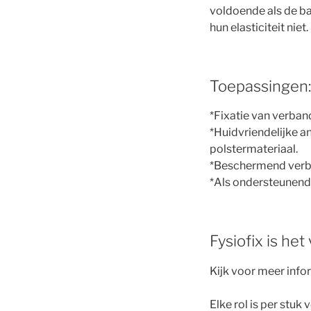
voldoende als de ba
hun elasticiteit niet.
Toepassingen:
*Fixatie van verban
*Huidvriendelijke a
polstermateriaal.
*Beschermend verba
*Als ondersteunend 
Fysiofix is het
Kijk voor meer info
Elke rol is per stuk