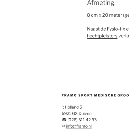
Afmeting:
8 cm x 20 meter (ge
Naast de Fysio-fix e
hechtpleisters
verkr
FRAMO SPORT MEDISCHE GRO
’t Holland 5
6921 GX Duiven
☎
(026) 311 42 93
✉
info@framo.nl