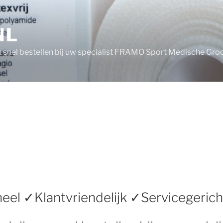
NL
n snel bestellen bij uw specialist FRAMO Sport Medische Gro
eel ✓Klantvriendelijk ✓Servicegerich