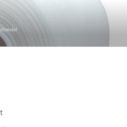
othandel
t