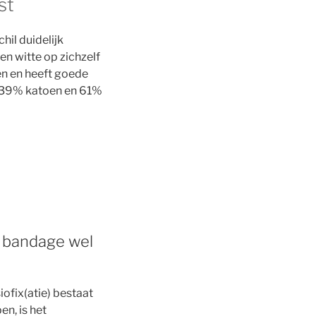
st
hil duidelijk
en witte op zichzelf
en en heeft goede
t 39% katoen en 61%
de bandage wel
ofix(atie) bestaat
n, is het