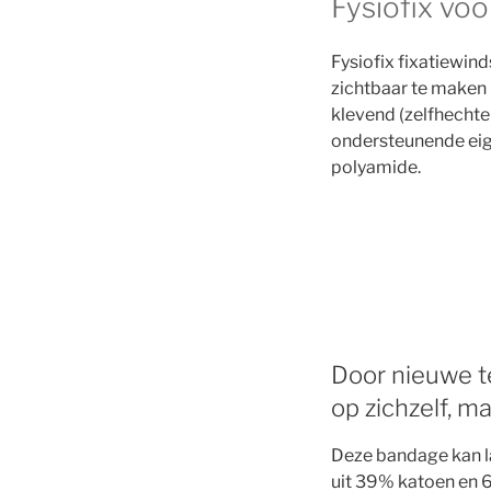
Fysiofix voo
Fysiofix fixatiewind
zichtbaar te maken i
klevend (zelfhechte
ondersteunende eig
polyamide.
Door nieuwe te
op zichzelf, m
Deze bandage kan la
uit 39% katoen en 