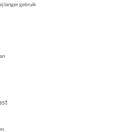
ij langer gebruik
van
ast
en.