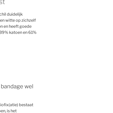
st
hil duidelijk
en witte op zichzelf
en en heeft goede
t 39% katoen en 61%
de bandage wel
ofix(atie) bestaat
n, is het