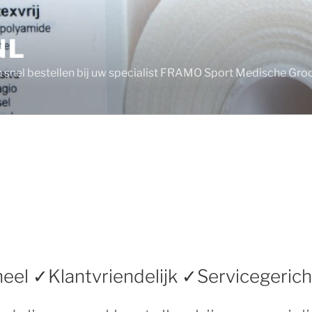
NL
n snel bestellen bij uw specialist FRAMO Sport Medische Gro
eel ✓Klantvriendelijk ✓Servicegerich