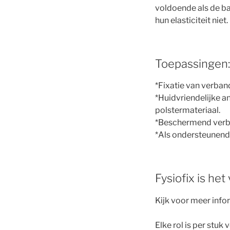
voldoende als de ba
hun elasticiteit niet.
Toepassingen:
*Fixatie van verban
*Huidvriendelijke a
polstermateriaal.
*Beschermend verba
*Als ondersteunend 
Fysiofix is het
Kijk voor meer info
Elke rol is per stuk