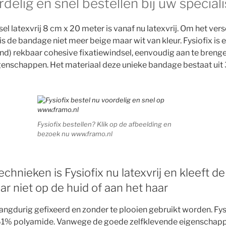
rdelig en snel bestellen bij uw speciali
sel latexvrij 8 cm x 20 meter is vanaf nu latexvrij. Om het versc
s de bandage niet meer beige maar wit van kleur. Fysiofix is e
nd) rekbaar cohesive fixatiewindsel, eenvoudig aan te breng
enschappen. Het materiaal deze unieke bandage bestaat ui
Fysiofix bestellen? Klik op de afbeelding en
bezoek nu www.framo.nl
chnieken is Fysiofix nu latexvrij en kleeft 
aar niet op de huid of aan het haar
ngdurig gefixeerd en zonder te plooien gebruikt worden. Fysi
61% polyamide. Vanwege de goede zelfklevende eigenschappe