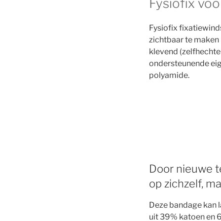
Fysiofix voo
Fysiofix fixatiewind
zichtbaar te maken i
klevend (zelfhechte
ondersteunende eig
polyamide.
Door nieuwe te
op zichzelf, m
Deze bandage kan la
uit 39% katoen en 