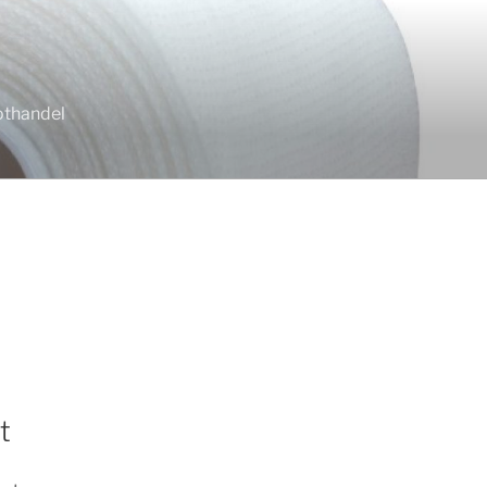
othandel
t