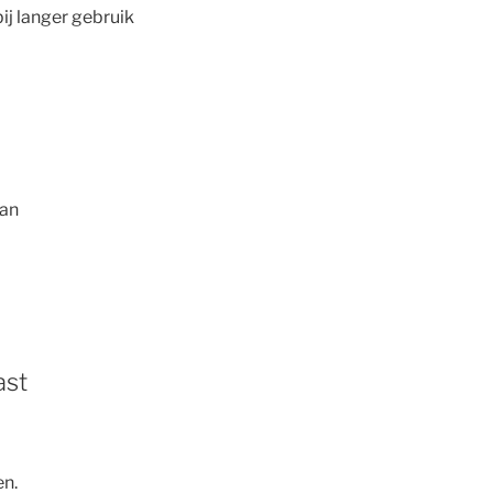
ij langer gebruik
van
ast
en.