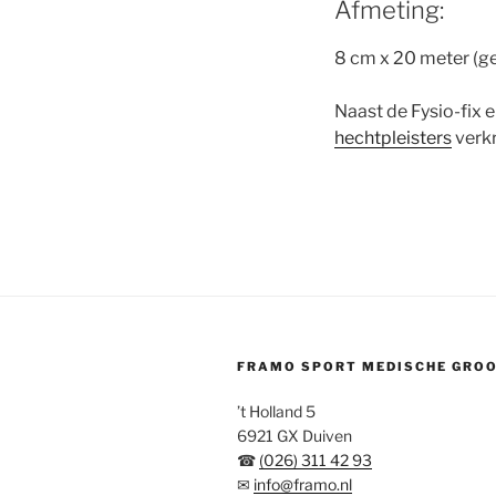
Afmeting:
8 cm x 20 meter (ge
Naast de Fysio-fix e
hechtpleisters
verkr
FRAMO SPORT MEDISCHE GRO
’t Holland 5
6921 GX Duiven
☎
(026) 311 42 93
✉
info@framo.nl